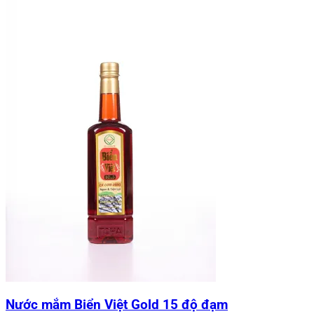
Nước mắm Biển Việt Gold 15 độ đạm