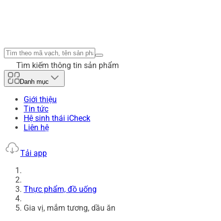
Tìm kiếm thông tin sản phẩm
Danh mục
Giới thiệu
Tin tức
Hệ sinh thái iCheck
Liên hệ
Tải app
Thực phẩm, đồ uống
Gia vị, mắm tương, dầu ăn