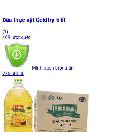
Dầu thực vật Goldfry 5 lít
(1)
469 lượt quét
Minh bạch thông tin
225.000 đ