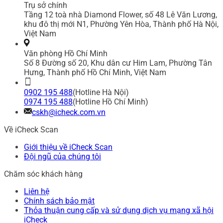
Trụ sở chính
Tầng 12 toà nhà Diamond Flower, số 48 Lê Văn Lương,
khu đô thị mới N1, Phường Yên Hòa, Thành phố Hà Nội,
Việt Nam
Văn phòng Hồ Chí Minh
Số 8 Đường số 20, Khu dân cư Him Lam, Phường Tân
Hưng, Thành phố Hồ Chí Minh, Việt Nam
0902 195 488
(Hotline Hà Nội)
0974 195 488
(Hotline Hồ Chí Minh)
cskh@icheck.com.vn
Về iCheck Scan
Giới thiệu về iCheck Scan
Đội ngũ của chúng tôi
Chăm sóc khách hàng
Liên hệ
Chính sách bảo mật
Thỏa thuận cung cấp và sử dụng dịch vụ mạng xã hội
iCheck