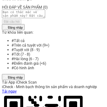
HỎI ĐÁP VỀ SẢN PHẨM (0)
Đặt câu hỏi
Đăng nhập
Từ khóa liên quan:
#Tất cả
#Trên cả tuyệt vời (9+)
#Tuyệt vời (8 - 9)
#Tốt (7 - 8)
#Hài lòng (6 - 7)
#Điểm đánh giá (<6)
#Có hình ảnh
Đăng nhập
Tải App iCheck Scan
iCheck - Minh bạch thông tin sản phẩm và doanh nghiệp
Tải ngay