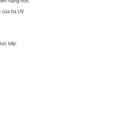
iểm nặng hơn.
của tia UV.
ực tiếp.