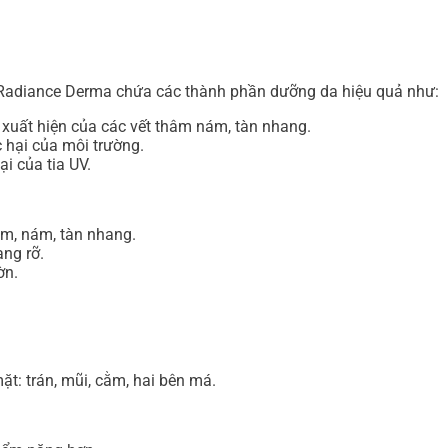
 Radiance Derma chứa các thành phần dưỡng da hiệu quả như:
 xuất hiện của các vết thâm nám, tàn nhang.
c hại của môi trường.
i của tia UV.
âm, nám, tàn nhang.
ạng rỡ.
ờn.
t: trán, mũi, cằm, hai bên má.