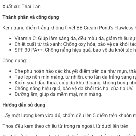
Xuất xứ: Thái Lan
Thành phần và công dụng
Kem trang điểm trắng không tì vết BB Cream Pond's Flawless
Vitamin C: Giúp làm sáng da, đều màu da, giảm thiểu sự
Chiết xuất từ trà xanh: Chống oxy hóa, bảo vệ da khỏi tá
SPF 30 PA++: Chống nắng hiệu quả, bảo vệ da khỏi tác hạ
Công dụng:
Che phủ hoàn hảo các khuyết điểm trên da như mụn, th
Tạo lớp nền mịn màng, tự nhiên, cho làn da trắng sáng r
Kiểm soát dầu thừa, giúp da khô thoáng, không bóng nh
Chống nắng hiệu quả, bảo vệ da khỏi tác hại của tia UV.
Dưỡng ẩm, giúp da mềm mại, mịn màng.
Hướng dẫn sử dụng
Lấy một lượng kem vừa đủ, chấm đều lên 5 điểm trên khuôn mặ
Thoa đều kem theo chiều từ trong ra ngoài, từ dưới lên trên.