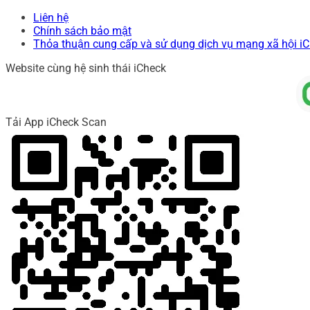
Liên hệ
Chính sách bảo mật
Thỏa thuận cung cấp và sử dụng dịch vụ mạng xã hội i
Website cùng hệ sinh thái iCheck
Tải App iCheck Scan