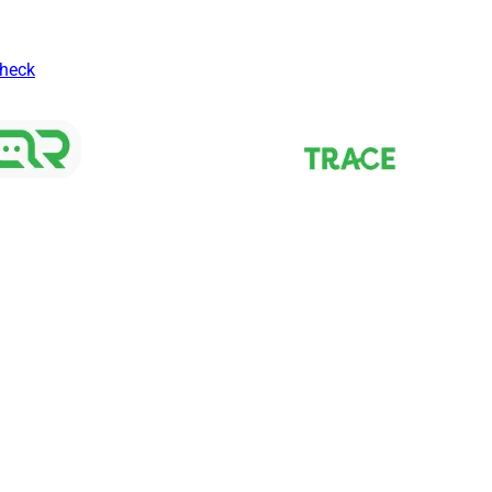
Check