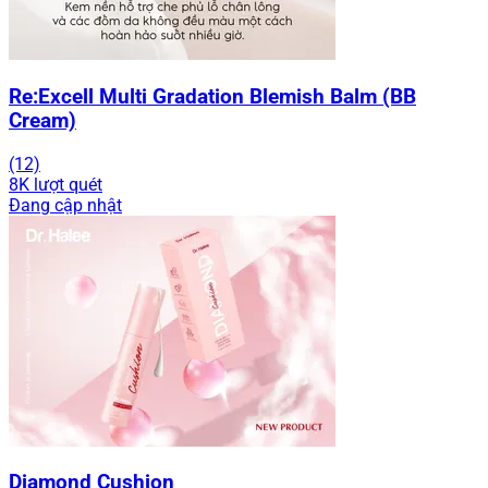
Re:Excell Multi Gradation Blemish Balm (BB
Cream)
(12)
8K lượt quét
Đang cập nhật
Diamond Cushion