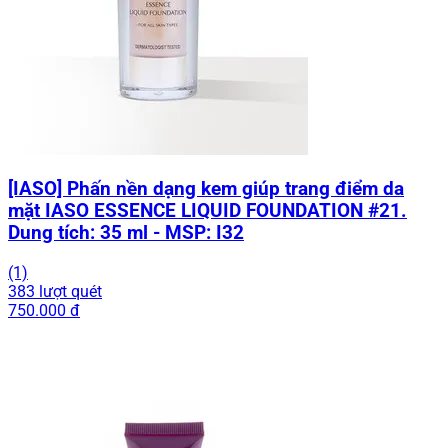
[IASO] Phấn nền dạng kem giúp trang điểm da
mặt IASO ESSENCE LIQUID FOUNDATION #21.
Dung tích: 35 ml - MSP: I32
(1)
383 lượt quét
750.000 đ