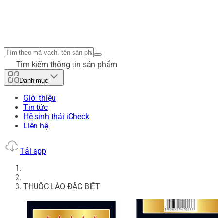
Tìm kiếm thông tin sản phẩm
Danh mục
Giới thiệu
Tin tức
Hệ sinh thái iCheck
Liên hệ
Tải app
THUỐC LÀO ĐẶC BIỆT