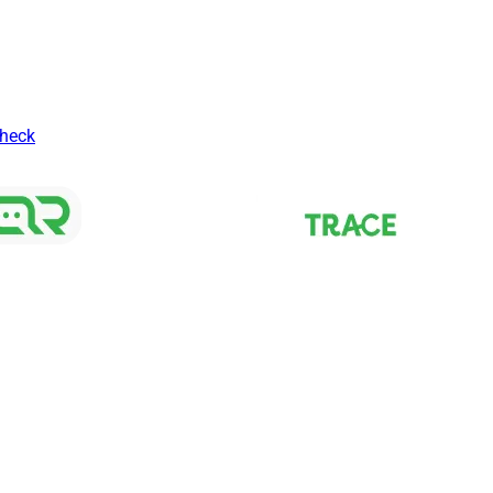
Check