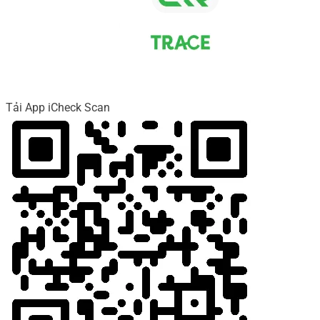
Tải App iCheck Scan