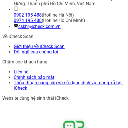
Hưng, Thành phố Hồ Chí Minh, Việt Nam
0902 195 488
(Hotline Hà Nội)
0974 195 488
(Hotline Hồ Chí Minh)
cskh@icheck.com.vn
Về iCheck Scan
Giới thiệu về iCheck Scan
Đội ngũ của chúng tôi
Chăm sóc khách hàng
Liên hệ
Chính sách bảo mật
Thỏa thuận cung cấp và sử dụng dịch vụ mạng xã hội
iCheck
Website cùng hệ sinh thái iCheck