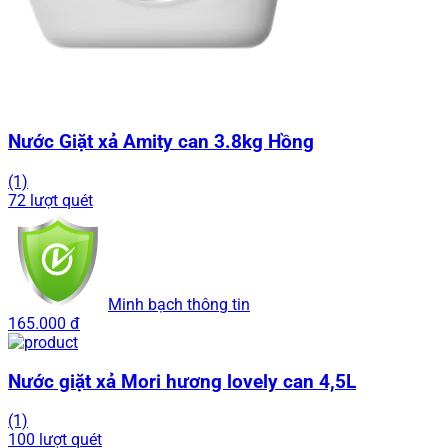
Nước Giặt xả Amity can 3.8kg Hồng
(1)
72 lượt quét
Minh bạch thông tin
165.000 đ
Nước giặt xả Mori hương lovely can 4,5L
(1)
100 lượt quét