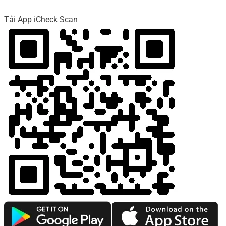
Tải App iCheck Scan