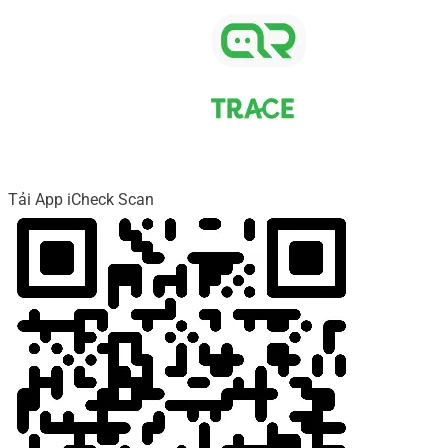
Tải App iCheck Scan