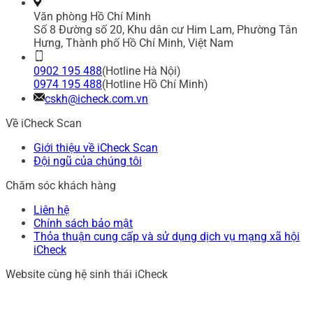
Văn phòng Hồ Chí Minh
Số 8 Đường số 20, Khu dân cư Him Lam, Phường Tân
Hưng, Thành phố Hồ Chí Minh, Việt Nam
0902 195 488
(Hotline Hà Nội)
0974 195 488
(Hotline Hồ Chí Minh)
cskh@icheck.com.vn
Về iCheck Scan
Giới thiệu về iCheck Scan
Đội ngũ của chúng tôi
Chăm sóc khách hàng
Liên hệ
Chính sách bảo mật
Thỏa thuận cung cấp và sử dụng dịch vụ mạng xã hội
iCheck
Website cùng hệ sinh thái iCheck