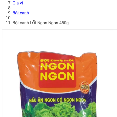
Gia vị
Bột canh
Bột canh I-Ốt Ngon Ngon 450g