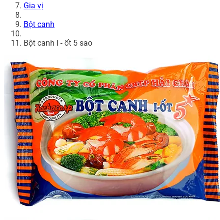
Gia vị
Bột canh
Bột canh I - ốt 5 sao