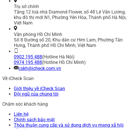
Trụ sở chính
Tầng 12 toà nhà Diamond Flower, số 48 Lê Văn Lương,
khu đô thị mới N1, Phường Yên Hòa, Thành phố Hà Nội,
Việt Nam
Văn phòng Hồ Chí Minh
Số 8 Đường số 20, Khu dân cư Him Lam, Phường Tân
Hưng, Thành phố Hồ Chí Minh, Việt Nam
0902 195 488
(Hotline Hà Nội)
0974 195 488
(Hotline Hồ Chí Minh)
cskh@icheck.com.vn
Về iCheck Scan
Giới thiệu về iCheck Scan
Đội ngũ của chúng tôi
Chăm sóc khách hàng
Liên hệ
Chính sách bảo mật
Thỏa thuận cung cấp và sử dụng dịch vụ mạng xã hội