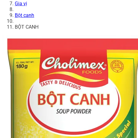
Gia vị
Bột canh
BỘT CANH