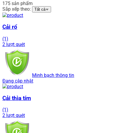
175 sản phẩm
Sắp xếp theo:
Tất cả
Cải rổ
(1)
2 lượt quét
Minh bạch thông tin
Đang cập nhật
Cải thìa tím
(1)
2 lượt quét