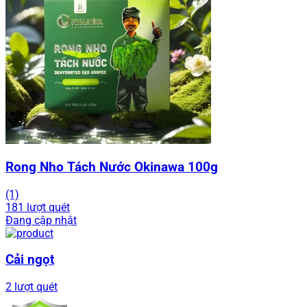
Rong Nho Tách Nước Okinawa 100g
(1)
181 lượt quét
Đang cập nhật
Cải ngọt
2 lượt quét