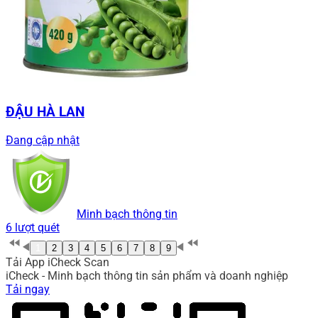
ĐẬU HÀ LAN
Đang cập nhật
Minh bạch thông tin
6 lượt quét
1
2
3
4
5
6
7
8
9
Tải App iCheck Scan
iCheck - Minh bạch thông tin sản phẩm và doanh nghiệp
Tải ngay