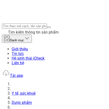
Tìm kiếm thông tin sản phẩm
Danh mục
Giới thiệu
Tin tức
Hệ sinh thái iCheck
Liên hệ
Tải app
Y tế, sức khoẻ
Dược phẩm