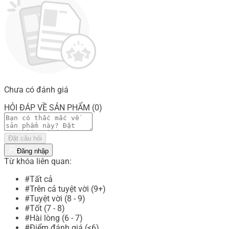
Chưa có đánh giá
HỎI ĐÁP VỀ SẢN PHẨM (0)
Đặt câu hỏi
Đăng nhập
Từ khóa liên quan:
#Tất cả
#Trên cả tuyệt vời (9+)
#Tuyệt vời (8 - 9)
#Tốt (7 - 8)
#Hài lòng (6 - 7)
#Điểm đánh giá (<6)