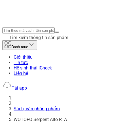
Tìm kiếm thông tin sản phẩm
Danh mục
Giới thiệu
Tin tức
Hệ sinh thái iCheck
Liên hệ
Tải app
Sách, văn phòng phẩm
WOTOFO Serpent Alto RTA