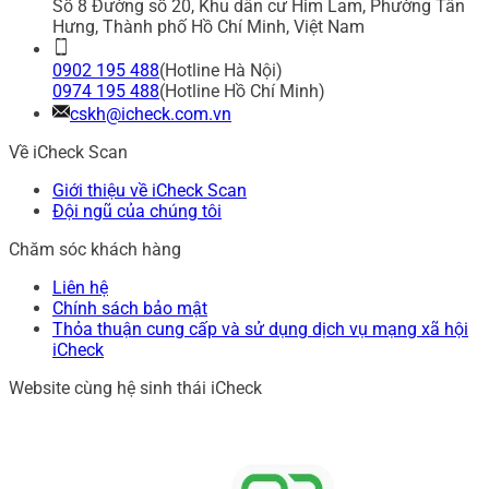
Số 8 Đường số 20, Khu dân cư Him Lam, Phường Tân
Hưng, Thành phố Hồ Chí Minh, Việt Nam
0902 195 488
(Hotline Hà Nội)
0974 195 488
(Hotline Hồ Chí Minh)
cskh@icheck.com.vn
Về iCheck Scan
Giới thiệu về iCheck Scan
Đội ngũ của chúng tôi
Chăm sóc khách hàng
Liên hệ
Chính sách bảo mật
Thỏa thuận cung cấp và sử dụng dịch vụ mạng xã hội
iCheck
Website cùng hệ sinh thái iCheck