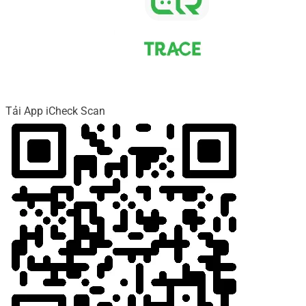
Tải App iCheck Scan