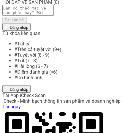
HỎI ĐÁP VỀ SẢN PHẨM (0)
Đặt câu hỏi
Đăng nhập
Từ khóa liên quan:
#Tất cả
#Trên cả tuyệt vời (9+)
#Tuyệt vời (8 - 9)
#Tốt (7 - 8)
#Hài lòng (6 - 7)
#Điểm đánh giá (<6)
#Có hình ảnh
Đăng nhập
Tải App iCheck Scan
iCheck - Minh bạch thông tin sản phẩm và doanh nghiệp
Tải ngay