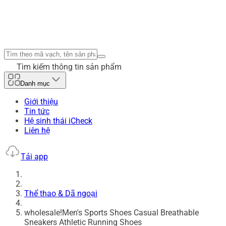
Tìm kiếm thông tin sản phẩm
Danh mục
Giới thiệu
Tin tức
Hệ sinh thái iCheck
Liên hệ
Tải app
Thể thao & Dã ngoại
wholesale!Men's Sports Shoes Casual Breathable
Sneakers Athletic Running Shoes