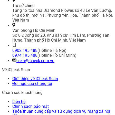
Trụ sở chính
Tầng 12 toà nhà Diamond Flower, số 48 Lê Văn Lương,
khu đô thị mới N1, Phường Yên Hòa, Thành phố Hà Nội,
Việt Nam
Văn phòng Hồ Chí Minh
Số 8 Đường số 20, Khu dân cư Him Lam, Phường Tân
Hưng, Thành phố Hồ Chí Minh, Việt Nam
0902 195 488
(Hotline Hà Nội)
0974 195 488
(Hotline Hồ Chí Minh)
cskh@icheck.com.vn
Về iCheck Scan
Giới thiệu về iCheck Scan
Đội ngũ của chúng tôi
Chăm sóc khách hàng
Liên hệ
Chính sách bảo mật
Thỏa thuận cung cấp và sử dụng dịch vụ mạng xã hội