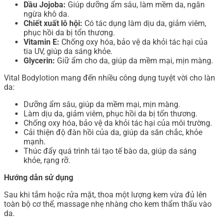
Dầu Jojoba:
Giúp dưỡng ẩm sâu, làm mềm da, ngăn
ngừa khô da.
Chiết xuất lô hội:
Có tác dụng làm dịu da, giảm viêm,
phục hồi da bị tổn thương.
Vitamin E:
Chống oxy hóa, bảo vệ da khỏi tác hại của
tia UV, giúp da sáng khỏe.
Glycerin:
Giữ ẩm cho da, giúp da mềm mại, mịn màng.
Vital Bodylotion mang đến nhiều công dụng tuyệt vời cho làn
da:
Dưỡng ẩm sâu, giúp da mềm mại, mịn màng.
Làm dịu da, giảm viêm, phục hồi da bị tổn thương.
Chống oxy hóa, bảo vệ da khỏi tác hại của môi trường.
Cải thiện độ đàn hồi của da, giúp da săn chắc, khỏe
mạnh.
Thúc đẩy quá trình tái tạo tế bào da, giúp da sáng
khỏe, rạng rỡ.
Hướng dẫn sử dụng
Sau khi tắm hoặc rửa mặt, thoa một lượng kem vừa đủ lên
toàn bộ cơ thể, massage nhẹ nhàng cho kem thẩm thấu vào
da.