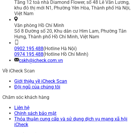
Tầng 12 toà nhà Diamond Flower, số 48 Lê Văn Lương,
khu đô thị mới N1, Phường Yên Hòa, Thành phố Hà Nội,
Việt Nam
Văn phòng Hồ Chí Minh
Số 8 Đường số 20, Khu dân cư Him Lam, Phường Tân
Hưng, Thành phố Hồ Chí Minh, Việt Nam
0902 195 488
(Hotline Hà Nội)
0974 195 488
(Hotline Hồ Chí Minh)
cskh@icheck.com.vn
Về iCheck Scan
Giới thiệu về iCheck Scan
Đội ngũ của chúng tôi
Chăm sóc khách hàng
Liên hệ
Chính sách bảo mật
Thỏa thuận cung cấp và sử dụng dịch vụ mạng xã hội
iCheck