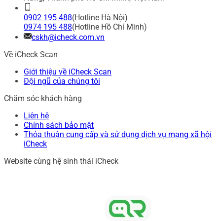
0902 195 488
(Hotline Hà Nội)
0974 195 488
(Hotline Hồ Chí Minh)
cskh@icheck.com.vn
Về iCheck Scan
Giới thiệu về iCheck Scan
Đội ngũ của chúng tôi
Chăm sóc khách hàng
Liên hệ
Chính sách bảo mật
Thỏa thuận cung cấp và sử dụng dịch vụ mạng xã hội
iCheck
Website cùng hệ sinh thái iCheck