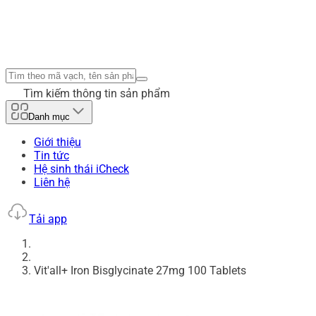
Tìm kiếm thông tin sản phẩm
Danh mục
Giới thiệu
Tin tức
Hệ sinh thái iCheck
Liên hệ
Tải app
Vit'all+ Iron Bisglycinate 27mg 100 Tablets