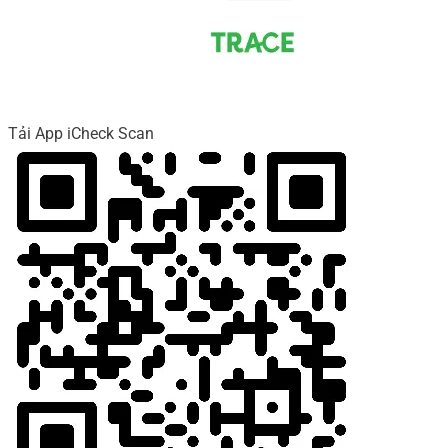
Tải App iCheck Scan