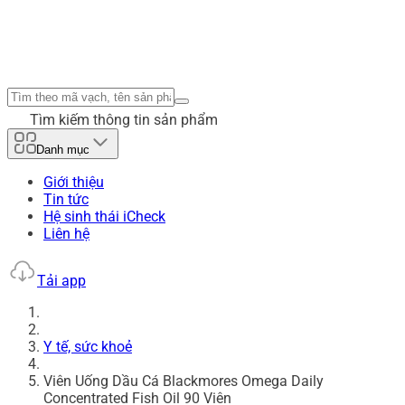
Tìm kiếm thông tin sản phẩm
Danh mục
Giới thiệu
Tin tức
Hệ sinh thái iCheck
Liên hệ
Tải app
Y tế, sức khoẻ
Viên Uống Dầu Cá Blackmores Omega Daily
Concentrated Fish Oil 90 Viên