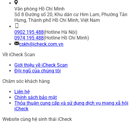
Văn phòng Hồ Chí Minh
Số 8 Đường số 20, Khu dân cư Him Lam, Phường Tân
Hưng, Thành phố Hồ Chí Minh, Việt Nam
0902 195 488
(Hotline Hà Nội)
0974 195 488
(Hotline Hồ Chí Minh)
cskh@icheck.com.vn
Về iCheck Scan
Giới thiệu về iCheck Scan
Đội ngũ của chúng tôi
Chăm sóc khách hàng
Liên hệ
Chính sách bảo mật
Thỏa thuận cung cấp và sử dụng dịch vụ mạng xã hội
iCheck
Website cùng hệ sinh thái iCheck