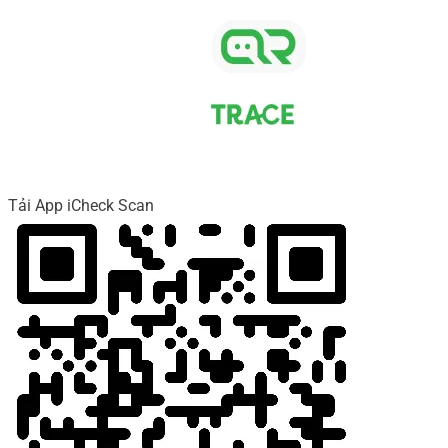
Tải App iCheck Scan