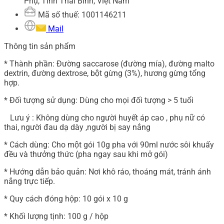
Phụ, Tỉnh Thái Bình, Việt Nam
Mã số thuế: 1001146211
Mail
Thông tin sản phẩm
* Thành phần: Đường saccarose (đường mía), đường malto
dextrin, đường dextrose, bột gừng (3%), hương gừng tổng
hợp.
* Đối tượng sử dụng: Dùng cho mọi đối tượng > 5 tuổi
Lưu ý : Không dùng cho người huyết áp cao , phụ nữ có
thai, người đau dạ dày ,người bị say nắng
* Cách dùng: Cho một gói 10g pha với 90ml nước sôi khuấy
đều và thưởng thức (pha ngay sau khi mở gói)
* Hướng dẫn bảo quản: Nơi khô ráo, thoáng mát, tránh ánh
nắng trực tiếp.
* Quy cách đóng hộp: 10 gói x 10 g
* Khối lượng tịnh: 100 g / hộp