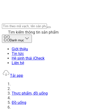
Tìm kiếm thông tin sản phẩm
Danh mục
Giới thiệu
Tin tức
Hệ sinh thái iCheck
Liên hệ
Tải app
Thực phẩm, đồ uống
Đồ uống