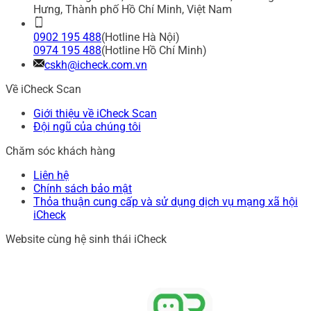
Hưng, Thành phố Hồ Chí Minh, Việt Nam
0902 195 488
(Hotline Hà Nội)
0974 195 488
(Hotline Hồ Chí Minh)
cskh@icheck.com.vn
Về iCheck Scan
Giới thiệu về iCheck Scan
Đội ngũ của chúng tôi
Chăm sóc khách hàng
Liên hệ
Chính sách bảo mật
Thỏa thuận cung cấp và sử dụng dịch vụ mạng xã hội
iCheck
Website cùng hệ sinh thái iCheck