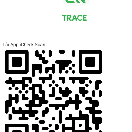
Tải App iCheck Scan