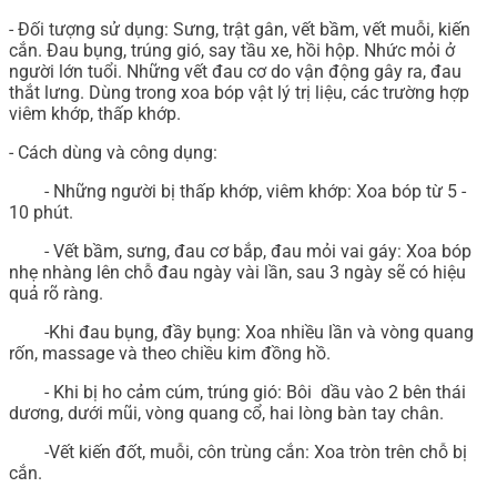
- Đối tượng sử dụng: Sưng, trật gân, vết bầm, vết muỗi, kiến
cắn. Đau bụng, trúng gió, say tầu xe, hồi hộp. Nhức mỏi ở
người lớn tuổi. Những vết đau cơ do vận động gây ra, đau
thắt lưng. Dùng trong xoa bóp vật lý trị liệu, các trường hợp
viêm khớp, thấp khớp.
- Cách dùng và công dụng:
- Những người bị thấp khớp, viêm khớp: Xoa bóp từ 5 -
10 phút.
- Vết bầm, sưng, đau cơ bắp, đau mỏi vai gáy: Xoa bóp
nhẹ nhàng lên chỗ đau ngày vài lần, sau 3 ngày sẽ có hiệu
quả rõ ràng.
-Khi đau bụng, đầy bụng: Xoa nhiều lần và vòng quang
rốn, massage và theo chiều kim đồng hồ.
- Khi bị ho cảm cúm, trúng gió: Bôi dầu vào 2 bên thái
dương, dưới mũi, vòng quang cổ, hai lòng bàn tay chân.
-Vết kiến đốt, muỗi, côn trùng cắn: Xoa tròn trên chỗ bị
cắn.