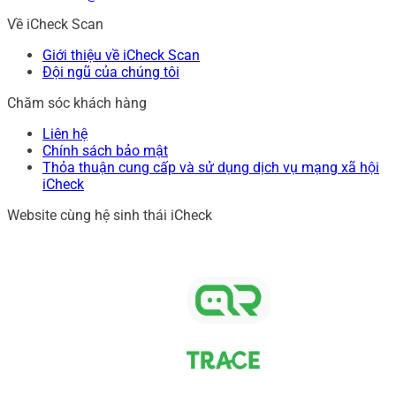
Về iCheck Scan
Giới thiệu về iCheck Scan
Đội ngũ của chúng tôi
Chăm sóc khách hàng
Liên hệ
Chính sách bảo mật
Thỏa thuận cung cấp và sử dụng dịch vụ mạng xã hội
iCheck
Website cùng hệ sinh thái iCheck