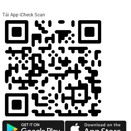
Tải App iCheck Scan