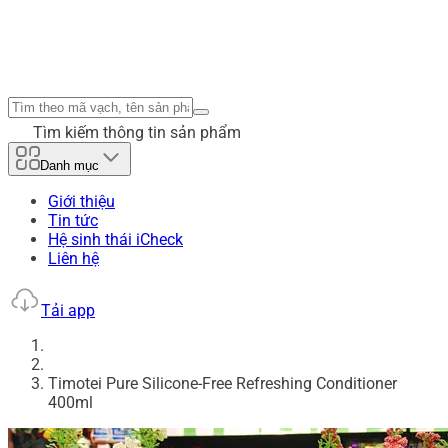
Tìm kiếm thông tin sản phẩm
Danh mục
Giới thiệu
Tin tức
Hệ sinh thái iCheck
Liên hệ
Tải app
Timotei Pure Silicone-Free Refreshing Conditioner
400ml