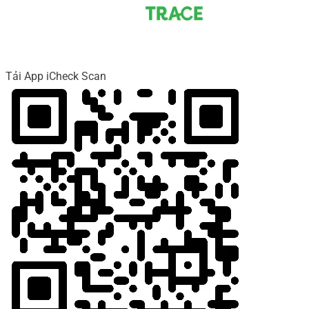
Tải App iCheck Scan