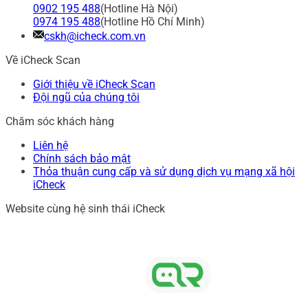
0902 195 488
(Hotline Hà Nội)
0974 195 488
(Hotline Hồ Chí Minh)
cskh@icheck.com.vn
Về iCheck Scan
Giới thiệu về iCheck Scan
Đội ngũ của chúng tôi
Chăm sóc khách hàng
Liên hệ
Chính sách bảo mật
Thỏa thuận cung cấp và sử dụng dịch vụ mạng xã hội
iCheck
Website cùng hệ sinh thái iCheck