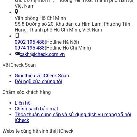
khu đô thị mới N1, Phường Yên Hòa, Thành phố Hà Nội,
Việt Nam
Văn phòng Hồ Chí Minh
Số 8 Đường số 20, Khu dân cư Him Lam, Phường Tân
Hưng, Thành phố Hồ Chí Minh, Việt Nam
0902 195 488
(Hotline Hà Nội)
0974 195 488
(Hotline Hồ Chí Minh)
cskh@icheck.com.vn
Về iCheck Scan
Giới thiệu về iCheck Scan
Đội ngũ của chúng tôi
Chăm sóc khách hàng
Liên hệ
Chính sách bảo mật
Thỏa thuận cung cấp và sử dụng dịch vụ mạng xã hội
iCheck
Website cùng hệ sinh thái iCheck