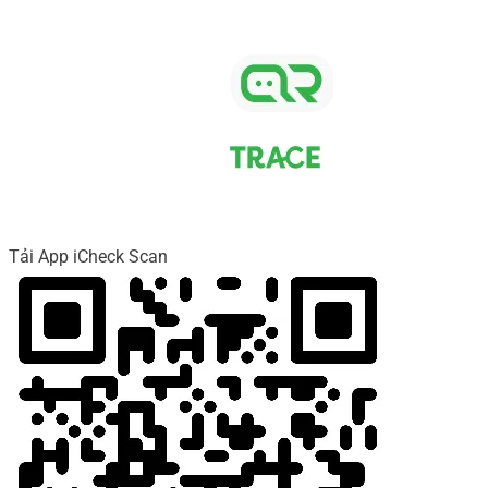
Tải App iCheck Scan