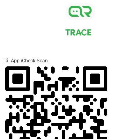
Tải App iCheck Scan