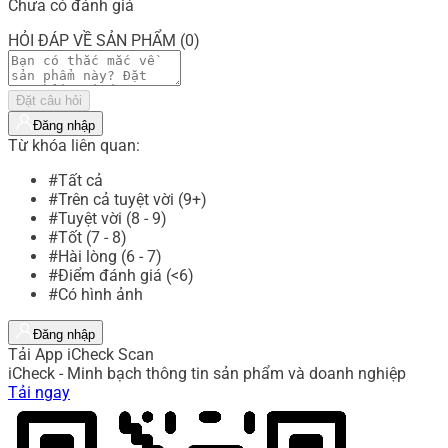
Chưa có đánh giá
HỎI ĐÁP VỀ SẢN PHẨM (0)
Đặt câu hỏi
Đăng nhập
Từ khóa liên quan:
#Tất cả
#Trên cả tuyệt vời (9+)
#Tuyệt vời (8 - 9)
#Tốt (7 - 8)
#Hài lòng (6 - 7)
#Điểm đánh giá (<6)
#Có hình ảnh
Đăng nhập
Tải App iCheck Scan
iCheck - Minh bạch thông tin sản phẩm và doanh nghiệp
Tải ngay