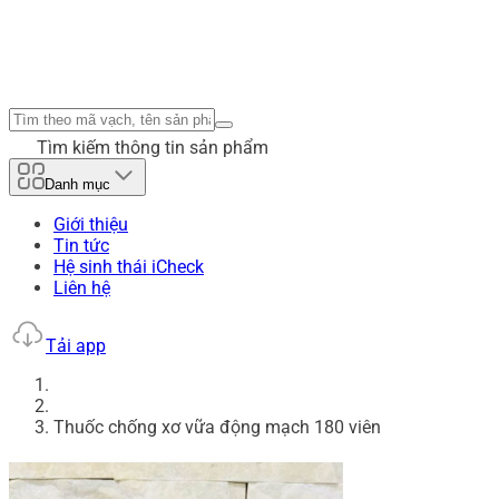
Tìm kiếm thông tin sản phẩm
Danh mục
Giới thiệu
Tin tức
Hệ sinh thái iCheck
Liên hệ
Tải app
Thuốc chống xơ vữa động mạch 180 viên