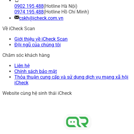
0902 195 488
(Hotline Hà Nội)
0974 195 488
(Hotline Hồ Chí Minh)
cskh@icheck.com.vn
Về iCheck Scan
Giới thiệu về iCheck Scan
Đội ngũ của chúng tôi
Chăm sóc khách hàng
Liên hệ
Chính sách bảo mật
Thỏa thuận cung cấp và sử dụng dịch vụ mạng xã hội
iCheck
Website cùng hệ sinh thái iCheck