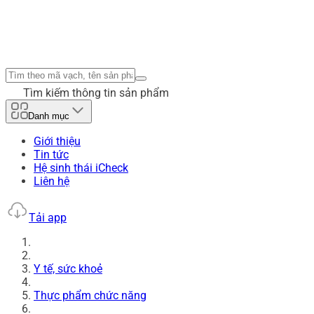
Tìm kiếm thông tin sản phẩm
Danh mục
Giới thiệu
Tin tức
Hệ sinh thái iCheck
Liên hệ
Tải app
Y tế, sức khoẻ
Thực phẩm chức năng