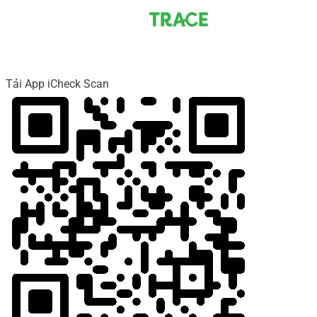
Tải App iCheck Scan