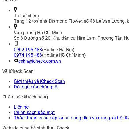
Trụ sở chính
Tầng 12 toà nhà Diamond Flower, số 48 Lê Văn Lương, k
Văn phòng Hồ Chí Minh
Số 8 Đường số 20, Khu dân cư Him Lam, Phường Tân Hư
0902 195 488
(Hotline Hà Nội)
0974 195 488
(Hotline Hồ Chí Minh)
cskh@icheck.com.vn
Về iCheck Scan
Giới thiệu về iCheck Scan
Đội ngũ của chúng tôi
Chăm sóc khách hàng
Liên hệ
Chính sách bảo mật
Thỏa thuận cung cấp và sử dụng dịch vụ mạng xã hội i
Website cùng hệ sinh thái iCheck