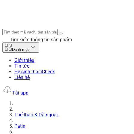
Tìm kiếm thông tin sản phẩm
Danh mục
Giới thiệu
Tin tức
Hệ sinh thái iCheck
Liên hệ
Tải app
Thể thao & Dã ngoại
Patin