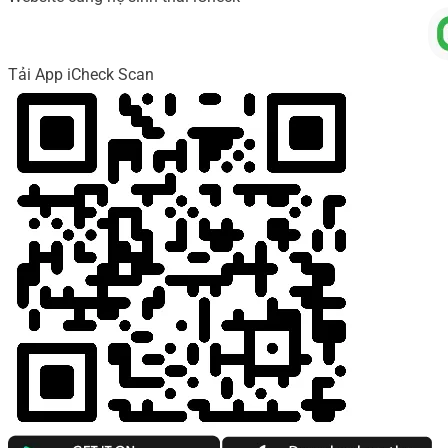
Tải App iCheck Scan