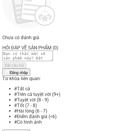
Chưa có đánh giá
HỎI ĐÁP VỀ SẢN PHẨM (0)
Đặt câu hỏi
Đăng nhập
Từ khóa liên quan:
#Tất cả
#Trên cả tuyệt vời (9+)
#Tuyệt vời (8 - 9)
#Tốt (7 - 8)
#Hài lòng (6 - 7)
#Điểm đánh giá (<6)
#Có hình ảnh