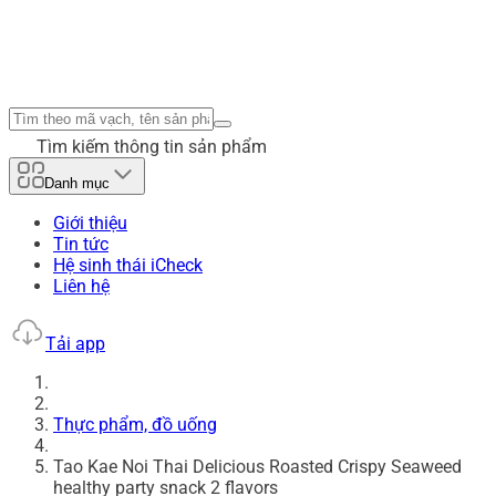
Tìm kiếm thông tin sản phẩm
Danh mục
Giới thiệu
Tin tức
Hệ sinh thái iCheck
Liên hệ
Tải app
Thực phẩm, đồ uống
Tao Kae Noi Thai Delicious Roasted Crispy Seaweed
healthy party snack 2 flavors