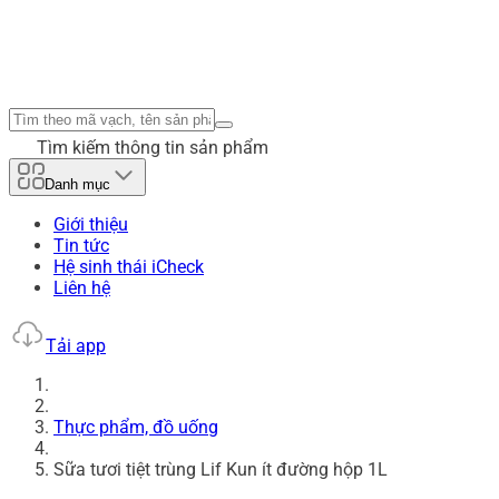
Tìm kiếm thông tin sản phẩm
Danh mục
Giới thiệu
Tin tức
Hệ sinh thái iCheck
Liên hệ
Tải app
Thực phẩm, đồ uống
Sữa tươi tiệt trùng Lif Kun ít đường hộp 1L