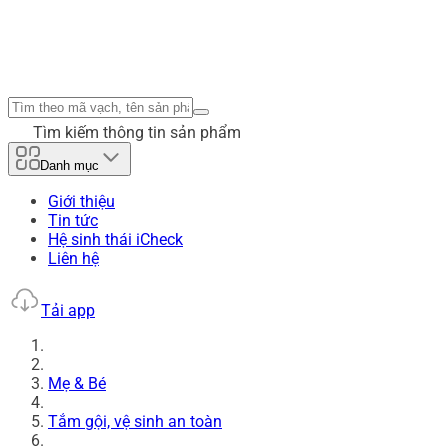
Tìm kiếm thông tin sản phẩm
Danh mục
Giới thiệu
Tin tức
Hệ sinh thái iCheck
Liên hệ
Tải app
Mẹ & Bé
Tắm gội, vệ sinh an toàn