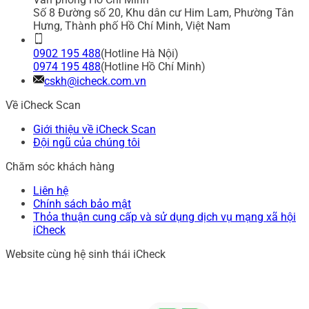
Số 8 Đường số 20, Khu dân cư Him Lam, Phường Tân
Hưng, Thành phố Hồ Chí Minh, Việt Nam
0902 195 488
(Hotline Hà Nội)
0974 195 488
(Hotline Hồ Chí Minh)
cskh@icheck.com.vn
Về iCheck Scan
Giới thiệu về iCheck Scan
Đội ngũ của chúng tôi
Chăm sóc khách hàng
Liên hệ
Chính sách bảo mật
Thỏa thuận cung cấp và sử dụng dịch vụ mạng xã hội
iCheck
Website cùng hệ sinh thái iCheck