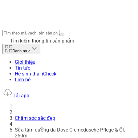
Tìm kiếm thông tin sản phẩm
Danh mục
Giới thiệu
Tin tức
Hệ sinh thái iCheck
Liên hệ
Tải app
Chăm sóc sắc đẹp
Sữa tắm dưỡng da Dove Cremedusche Pflege & Öl,
250ml