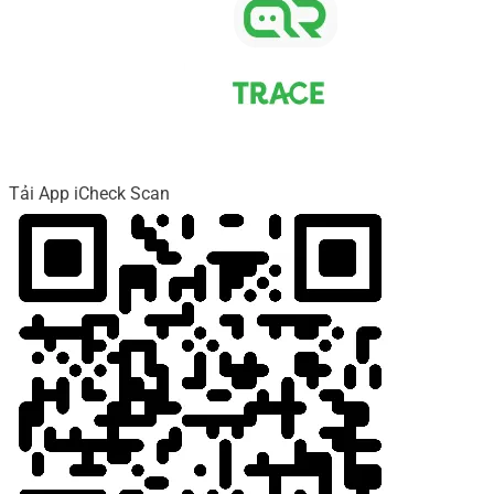
Tải App iCheck Scan