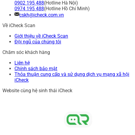
0902 195 488
(Hotline Hà Nội)
0974 195 488
(Hotline Hồ Chí Minh)
cskh@icheck.com.vn
Về iCheck Scan
Giới thiệu về iCheck Scan
Đội ngũ của chúng tôi
Chăm sóc khách hàng
Liên hệ
Chính sách bảo mật
Thỏa thuận cung cấp và sử dụng dịch vụ mạng xã hội
iCheck
Website cùng hệ sinh thái iCheck