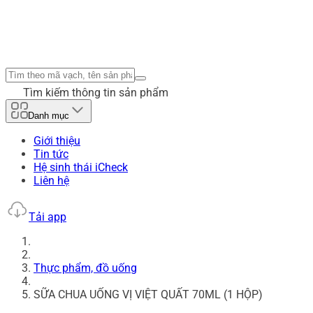
Tìm kiếm thông tin sản phẩm
Danh mục
Giới thiệu
Tin tức
Hệ sinh thái iCheck
Liên hệ
Tải app
Thực phẩm, đồ uống
SỮA CHUA UỐNG VỊ VIỆT QUẤT 70ML (1 HỘP)