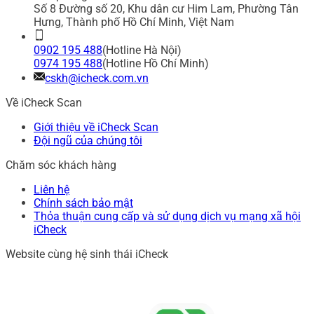
Số 8 Đường số 20, Khu dân cư Him Lam, Phường Tân
Hưng, Thành phố Hồ Chí Minh, Việt Nam
0902 195 488
(Hotline Hà Nội)
0974 195 488
(Hotline Hồ Chí Minh)
cskh@icheck.com.vn
Về iCheck Scan
Giới thiệu về iCheck Scan
Đội ngũ của chúng tôi
Chăm sóc khách hàng
Liên hệ
Chính sách bảo mật
Thỏa thuận cung cấp và sử dụng dịch vụ mạng xã hội
iCheck
Website cùng hệ sinh thái iCheck