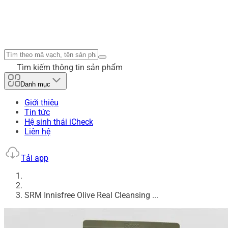
Tìm kiếm thông tin sản phẩm
Danh mục
Giới thiệu
Tin tức
Hệ sinh thái iCheck
Liên hệ
Tải app
SRM Innisfree Olive Real Cleansing ...