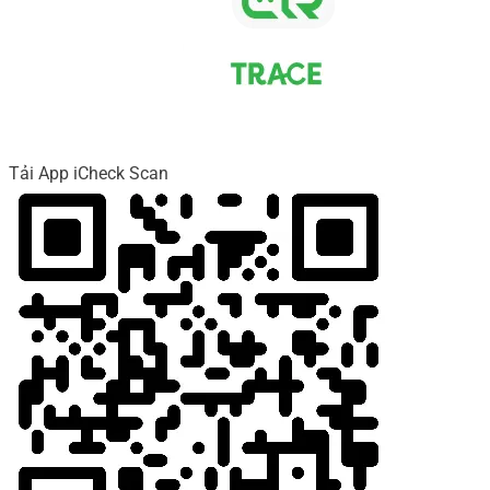
Tải App iCheck Scan