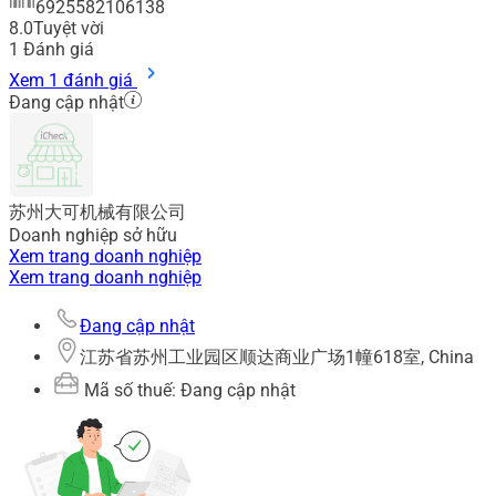
6925582106138
8.0
Tuyệt vời
1
Đánh giá
Xem 1 đánh giá
Đang cập nhật
苏州大可机械有限公司
Doanh nghiệp sở hữu
Xem trang doanh nghiệp
Xem trang doanh nghiệp
Đang cập nhật
江苏省苏州工业园区顺达商业广场1幢618室, China
Mã số thuế: Đang cập nhật