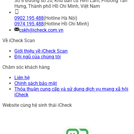
Số 8 Đường số 20, Khu dân cư Him Lam, Phường Tân
Hưng, Thành phố Hồ Chí Minh, Việt Nam
0902 195 488
(Hotline Hà Nội)
0974 195 488
(Hotline Hồ Chí Minh)
cskh@icheck.com.vn
Về iCheck Scan
Giới thiệu về iCheck Scan
Đội ngũ của chúng tôi
Chăm sóc khách hàng
Liên hệ
Chính sách bảo mật
Thỏa thuận cung cấp và sử dụng dịch vụ mạng xã hội
iCheck
Website cùng hệ sinh thái iCheck