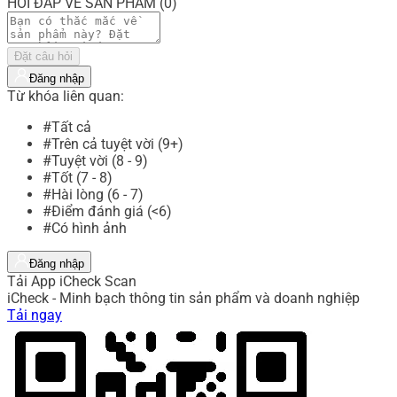
HỎI ĐÁP VỀ SẢN PHẨM (0)
Đặt câu hỏi
Đăng nhập
Từ khóa liên quan:
#Tất cả
#Trên cả tuyệt vời (9+)
#Tuyệt vời (8 - 9)
#Tốt (7 - 8)
#Hài lòng (6 - 7)
#Điểm đánh giá (<6)
#Có hình ảnh
Đăng nhập
Tải App iCheck Scan
iCheck - Minh bạch thông tin sản phẩm và doanh nghiệp
Tải ngay