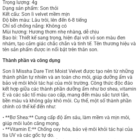
Trọng lượng: 4g
Dạng sản phẩm: Son thỏi
Kết cấu: Son lì velvet mềm mịn
Độ bền màu: Lâu trôi, lên đến 6-8 tiếng
Chỉ số chống nắng: Không có
Mùi hương: Hương thơm nhẹ nhàng, dễ chịu
Bao bì: Thiết kế sang trọng, hiện đại với vỏ son màu đen
nhám, tạo cảm giác chắc chắn và tinh tế. Tên thương hiệu và
tên sản phẩm được in nổi bật trên thân son.
Thành phần và công dụng
Son lì Missha Dare Tint Moist Velvet được tạo nên từ những
thành phần tự nhiên và an toàn cho môi, giúp dưỡng ẩm và
bảo vệ môi khỏi tác hại của môi trường. Công thức độc đáo
kết hợp giữa các thành phần dưỡng ẩm như bơ shea, vitamin
E và các sắc tố màu cao cấp, mang đến màu sắc tươi tắn,
bền màu và không gây khô môi. Cụ thể, một số thành phần
chính có thể kể đến như:
• **Bơ Shea:** Cung cấp độ ẩm sâu, làm mềm và mịn môi,
giúp môi luôn căng mọng.
• **Vitamin E:** Chống oxy hóa, bảo vệ môi khỏi tác hại của
tia UV và các gốc tự do.