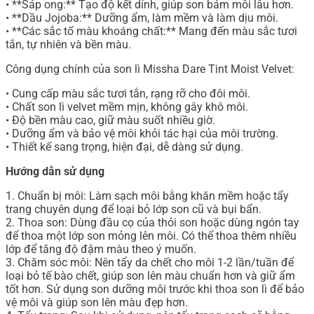
• **Sáp ong:** Tạo độ kết dính, giúp son bám môi lâu hơn.
• **Dầu Jojoba:** Dưỡng ẩm, làm mềm và làm dịu môi.
• **Các sắc tố màu khoáng chất:** Mang đến màu sắc tươi
tắn, tự nhiên và bền màu.
Công dụng chính của son lì Missha Dare Tint Moist Velvet:
• Cung cấp màu sắc tươi tắn, rạng rỡ cho đôi môi.
• Chất son lì velvet mềm mịn, không gây khô môi.
• Độ bền màu cao, giữ màu suốt nhiều giờ.
• Dưỡng ẩm và bảo vệ môi khỏi tác hại của môi trường.
• Thiết kế sang trọng, hiện đại, dễ dàng sử dụng.
Hướng dẫn sử dụng
1. Chuẩn bị môi: Làm sạch môi bằng khăn mềm hoặc tẩy
trang chuyên dụng để loại bỏ lớp son cũ và bụi bẩn.
2. Thoa son: Dùng đầu cọ của thỏi son hoặc dùng ngón tay
để thoa một lớp son mỏng lên môi. Có thể thoa thêm nhiều
lớp để tăng độ đậm màu theo ý muốn.
3. Chăm sóc môi: Nên tẩy da chết cho môi 1-2 lần/tuần để
loại bỏ tế bào chết, giúp son lên màu chuẩn hơn và giữ ẩm
tốt hơn. Sử dụng son dưỡng môi trước khi thoa son lì để bảo
vệ môi và giúp son lên màu đẹp hơn.