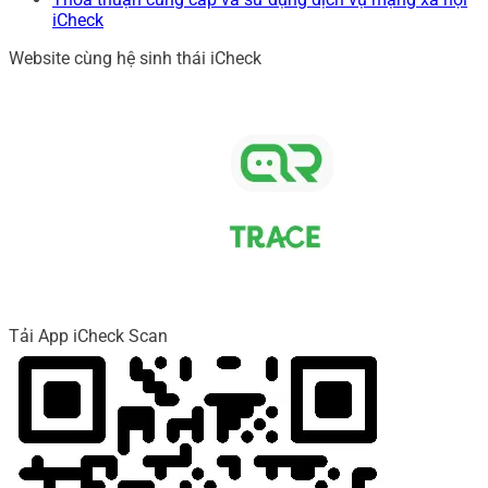
iCheck
Website cùng hệ sinh thái iCheck
Tải App iCheck Scan