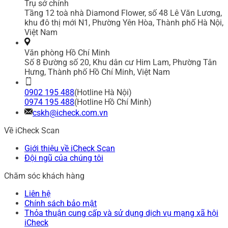
Trụ sở chính
Tầng 12 toà nhà Diamond Flower, số 48 Lê Văn Lương,
khu đô thị mới N1, Phường Yên Hòa, Thành phố Hà Nội,
Việt Nam
Văn phòng Hồ Chí Minh
Số 8 Đường số 20, Khu dân cư Him Lam, Phường Tân
Hưng, Thành phố Hồ Chí Minh, Việt Nam
0902 195 488
(Hotline Hà Nội)
0974 195 488
(Hotline Hồ Chí Minh)
cskh@icheck.com.vn
Về iCheck Scan
Giới thiệu về iCheck Scan
Đội ngũ của chúng tôi
Chăm sóc khách hàng
Liên hệ
Chính sách bảo mật
Thỏa thuận cung cấp và sử dụng dịch vụ mạng xã hội
iCheck