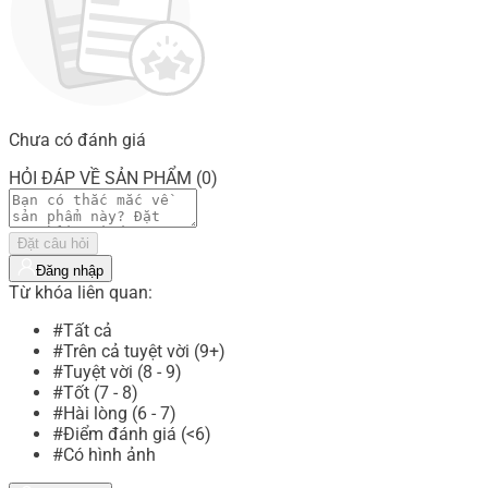
Chưa có đánh giá
HỎI ĐÁP VỀ SẢN PHẨM (0)
Đặt câu hỏi
Đăng nhập
Từ khóa liên quan:
#Tất cả
#Trên cả tuyệt vời (9+)
#Tuyệt vời (8 - 9)
#Tốt (7 - 8)
#Hài lòng (6 - 7)
#Điểm đánh giá (<6)
#Có hình ảnh