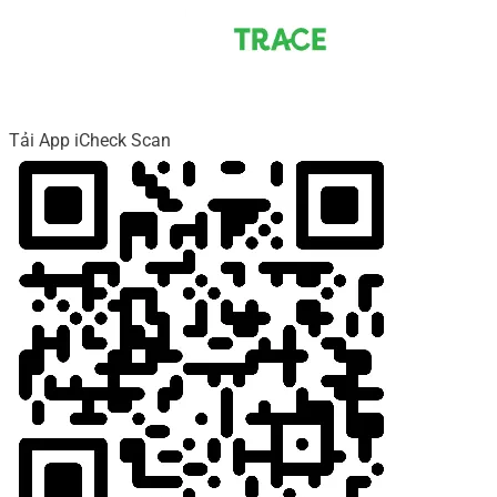
Tải App iCheck Scan