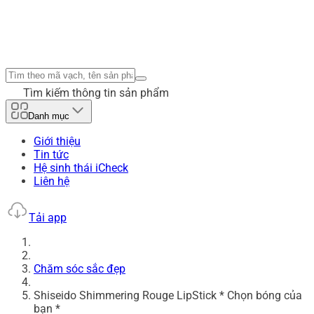
Tìm kiếm thông tin sản phẩm
Danh mục
Giới thiệu
Tin tức
Hệ sinh thái iCheck
Liên hệ
Tải app
Chăm sóc sắc đẹp
Shiseido Shimmering Rouge LipStick * Chọn bóng của
bạn *