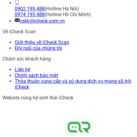
0902 195 488
(Hotline Hà Nội)
0974 195 488
(Hotline Hồ Chí Minh)
cskh@icheck.com.vn
Về iCheck Scan
Giới thiệu về iCheck Scan
Đội ngũ của chúng tôi
Chăm sóc khách hàng
Liên hệ
Chính sách bảo mật
Thỏa thuận cung cấp và sử dụng dịch vụ mạng xã hội
iCheck
Website cùng hệ sinh thái iCheck