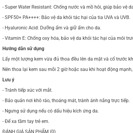
- Super Water Resistant: Chống nước và mồ hôi, giúp bảo vệ da 
- SPF50+ PA++++: Bảo vệ da khỏi tác hại của tia UVA và UVB.
- Hyaluronic Acid: Dưỡng ẩm và giữ ẩm cho da.
- Vitamin E: Chống oxy hóa, bảo vệ da khỏi tác hại của môi trư
Hướng dẫn sử dụng
Lấy một lượng kem vừa đủ thoa đều lên da mặt và cổ trước kh
Nên thoa lại kem sau mỗi 2 giờ hoặc sau khi hoạt động mạnh,
Lưu ý
- Tránh tiếp xúc với mắt.
- Bảo quản nơi khô ráo, thoáng mát, tránh ánh nắng trực tiếp.
- Ngưng sử dụng nếu có dấu hiệu kích ứng da.
- Để xa tầm tay trẻ em.
ĐÁNH GIÁ SẢN PHẨM (0)