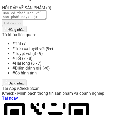
HỎI ĐÁP VỀ SẢN PHẨM (0)
Đặt câu hỏi
Đăng nhập
Từ khóa liên quan:
#Tất cả
#Trên cả tuyệt vời (9+)
#Tuyệt vời (8 - 9)
#Tốt (7 - 8)
#Hài lòng (6 - 7)
#Điểm đánh giá (<6)
#Có hình ảnh
Đăng nhập
Tải App iCheck Scan
iCheck - Minh bạch thông tin sản phẩm và doanh nghiệp
Tải ngay