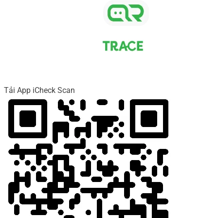
Tải App iCheck Scan