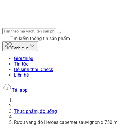
Tìm kiếm thông tin sản phẩm
Danh mục
Giới thiệu
Tin tức
Hệ sinh thái iCheck
Liên hệ
Tải app
Thực phẩm, đồ uống
Rượu vang đỏ Héroes cabernet sauvignon x 750 ml