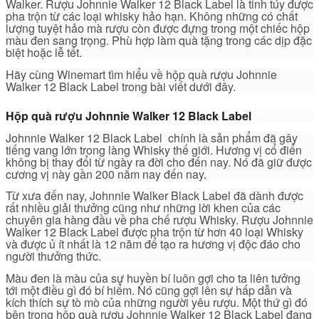
Walker. Rượu Johnnie Walker 12 Black Label là tinh túy được
pha trộn từ các loại whisky hảo hạn. Không những có chất
lượng tuyệt hảo mà rượu còn được đựng trong một chiếc hộp
màu đen sang trọng. Phù hợp làm quà tặng trong các dịp đặc
biệt hoặc lễ tết.
Hãy cùng Winemart tìm hiểu về hộp quà rượu Johnnie
Walker 12 Black Label trong bài viết dưới đây.
Hộp quà rượu Johnnie Walker 12 Black Label
Johnnie Walker 12 Black Label chính là sản phẩm đã gây
tiếng vang lớn trong làng Whisky thế giới. Hương vị cổ điển
không bị thay đổi từ ngày ra đời cho đến nay. Nó đã giữ được
cương vị này gần 200 năm nay đến nay.
Từ xưa đến nay, Johnnie Walker Black Label đã dành được
rất nhiều giải thưởng cũng như những lời khen của các
chuyên gia hàng đầu về pha chế rượu Whisky. Rượu Johnnie
Walker 12 Black Label được pha trộn từ hơn 40 loại Whisky
và được ủ ít nhất là 12 năm để tạo ra hương vị độc đáo cho
người thưởng thức.
Màu đen là màu của sự huyền bí luôn gợi cho ta liên tưởng
tới một điều gì đó bí hiểm. Nó cũng gợi lên sự hấp dẫn và
kích thích sự tò mò của những người yêu rượu. Một thứ gì đó
bên trong hộp quà rượu Johnnie Walker 12 Black Label đang