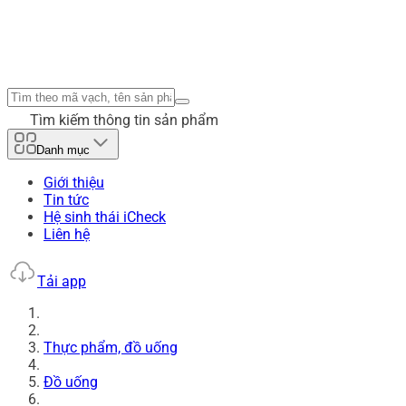
Tìm kiếm thông tin sản phẩm
Danh mục
Giới thiệu
Tin tức
Hệ sinh thái iCheck
Liên hệ
Tải app
Thực phẩm, đồ uống
Đồ uống