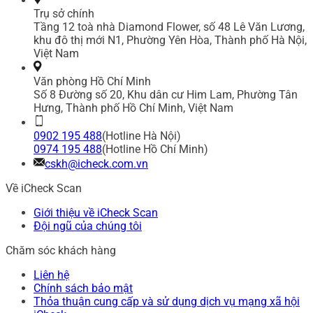
Trụ sở chính
Tầng 12 toà nhà Diamond Flower, số 48 Lê Văn Lương,
khu đô thị mới N1, Phường Yên Hòa, Thành phố Hà Nội,
Việt Nam
Văn phòng Hồ Chí Minh
Số 8 Đường số 20, Khu dân cư Him Lam, Phường Tân
Hưng, Thành phố Hồ Chí Minh, Việt Nam
0902 195 488
(Hotline Hà Nội)
0974 195 488
(Hotline Hồ Chí Minh)
cskh@icheck.com.vn
Về iCheck Scan
Giới thiệu về iCheck Scan
Đội ngũ của chúng tôi
Chăm sóc khách hàng
Liên hệ
Chính sách bảo mật
Thỏa thuận cung cấp và sử dụng dịch vụ mạng xã hội