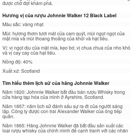
được chờ đợi khám phá.
Hương vị của rượu Johnnie Walker 12 Black Label
Màu sắc: vàng nhạt
Mùi: hương thơm tươi mát của cam quýt, mùi ngọt ngọt của
mật mía và mùi thoang thoảng của khói và hạt tiêu.
Vị: vị ngọt dịu của mật mía, kẹo bơ, vị chua chua của nho khô
và vị cay cay của hạt tiêu.
Nồng độ: 40%
Xuất xứ: Scotland
Tìm hiểu thêm lịch sử của hãng Johnnie Walker
Năm 1820: Johnnie Walker bắt đầu bán rượu Whisky trong
cửa hàng tạp hóa của mình ở Ayrshire, Scotland.
Năm 1857: năm lịch sử đánh sấu sự ra đi của người sáng
lập. Công ty được con trai Alexander Walker của ông tiếp
quản.
Năm 1865: Hãng Johnnie Walker đã bắt đầu sản xuất các
loại rượu whisky của chính mình để cạnh tranh với các nhãn