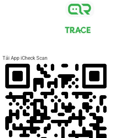
Tải App iCheck Scan