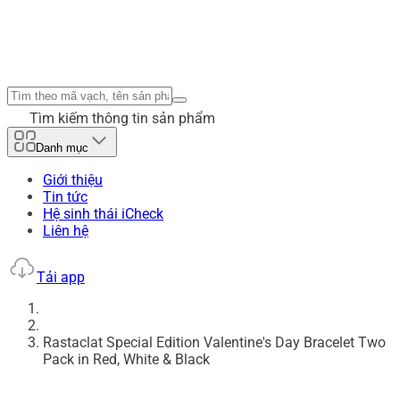
Tìm kiếm thông tin sản phẩm
Danh mục
Giới thiệu
Tin tức
Hệ sinh thái iCheck
Liên hệ
Tải app
Rastaclat Special Edition Valentine's Day Bracelet Two
Pack in Red, White & Black