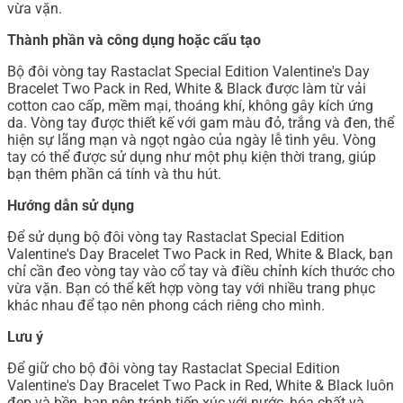
vừa vặn.
Thành phần và công dụng hoặc cấu tạo
Bộ đôi vòng tay Rastaclat Special Edition Valentine's Day
Bracelet Two Pack in Red, White & Black được làm từ vải
cotton cao cấp, mềm mại, thoáng khí, không gây kích ứng
da. Vòng tay được thiết kế với gam màu đỏ, trắng và đen, thể
hiện sự lãng mạn và ngọt ngào của ngày lễ tình yêu. Vòng
tay có thể được sử dụng như một phụ kiện thời trang, giúp
bạn thêm phần cá tính và thu hút.
Hướng dẫn sử dụng
Để sử dụng bộ đôi vòng tay Rastaclat Special Edition
Valentine's Day Bracelet Two Pack in Red, White & Black, bạn
chỉ cần đeo vòng tay vào cổ tay và điều chỉnh kích thước cho
vừa vặn. Bạn có thể kết hợp vòng tay với nhiều trang phục
khác nhau để tạo nên phong cách riêng cho mình.
Lưu ý
Để giữ cho bộ đôi vòng tay Rastaclat Special Edition
Valentine's Day Bracelet Two Pack in Red, White & Black luôn
đẹp và bền, bạn nên tránh tiếp xúc với nước, hóa chất và