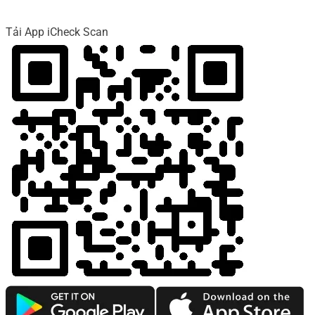
Tải App iCheck Scan