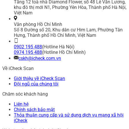
Tầng 12 toà nhà Diamond Flower, số 48 Lê Văn Lương,
khu đô thị mới N1, Phường Yên Hòa, Thành phố Hà Nội,
Việt Nam
Văn phòng Hồ Chí Minh
Số 8 Đường số 20, Khu dân cư Him Lam, Phường Tân
Hưng, Thành phố Hồ Chí Minh, Việt Nam
0902 195 488
(Hotline Hà Nội)
0974 195 488
(Hotline Hồ Chí Minh)
cskh@icheck.com.vn
Về iCheck Scan
Giới thiệu về iCheck Scan
Đội ngũ của chúng tôi
Chăm sóc khách hàng
Liên hệ
Chính sách bảo mật
Thỏa thuận cung cấp và sử dụng dịch vụ mạng xã hội
iCheck